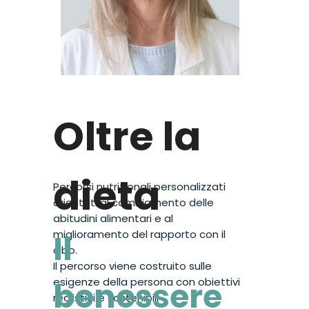
Oltre la
dieta
Percorsi nutrizionali personalizzati
orientati al cambiamento delle
abitudini alimentari e al
Il
miglioramento del rapporto con il
cibo.
Il percorso viene costruito sulle
benessere
esigenze della persona con obiettivi
Scopri di più
realistici e sostenibili